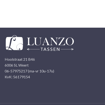
t je je bestelling hebt betaald, waardoor wij je bestelling snel
n nemen.
Hoolstraat 21 B46
6006 SL Weert
06-57975217 (ma-vr 10u-17u)
KvK: 56179154