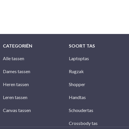
direct geïnformeerd da
in behandeling kunne
CATEGORIËN
SOORT TAS
Alle tassen
Laptoptas
Dames tassen
Rugzak
Heren tassen
Shopper
Leren tassen
Handtas
Canvas tassen
Schoudertas
Crossbody tas