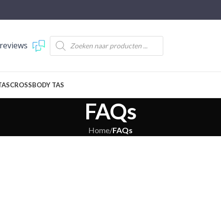
reviews
TAS
CROSSBODY TAS
FAQs
Home
/
FAQs
BETAAL INFOR
Welke mogelijkhede
g.
iDEAL/WERO