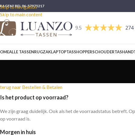
RAGEN? BEL 06-57975217
Skip to navigation
Skip to main content
9.5
274 
OME
ALLE TASSEN
RUGZAK
LAPTOPTAS
SHOPPER
SCHOUDERTAS
HAND
terug naar Bestellen & Betalen
Is het product op voorraad?
We zijn graag duidelijk. Ook als het de voorraadstatus betreft. Op
op voorraad is.
Morgen in huis