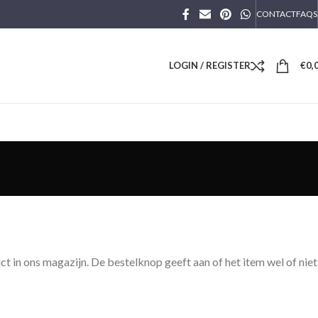
CONTACT
FAQS
LOGIN / REGISTER
€
0,
t in ons magazijn. De bestelknop geeft aan of het item wel of niet