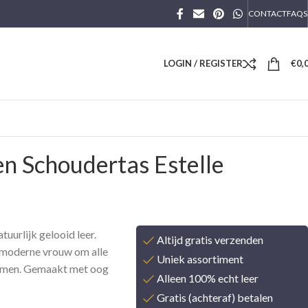
CONTACT
FAQS
LOGIN / REGISTER
€
0,
n Schoudertas Estelle
uurlijk gelooid leer.
Altijd gratis verzenden
e moderne vrouw om alle
Uniek assortiment
nemen. Gemaakt met oog
Alleen 100% echt leer
Gratis (achteraf) betalen