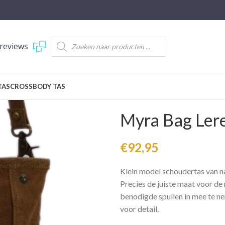
reviews
TAS
CROSSBODY TAS
Myra Bag Lere
€
92,95
Klein model schoudertas van nat
Precies de juiste maat voor d
benodigde spullen in mee te 
voor detail.