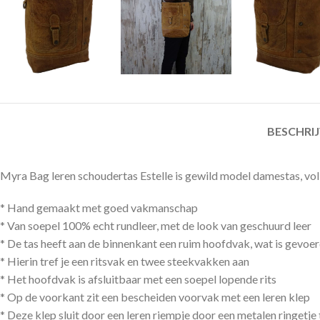
BESCHRI
Myra Bag leren schoudertas Estelle is gewild model damestas, volled
* Hand gemaakt met goed vakmanschap
* Van soepel 100% echt rundleer, met de look van geschuurd leer
* De tas heeft aan de binnenkant een ruim hoofdvak, wat is gevoe
* Hierin tref je een ritsvak en twee steekvakken aan
* Het hoofdvak is afsluitbaar met een soepel lopende rits
* Op de voorkant zit een bescheiden voorvak met een leren klep
* Deze klep sluit door een leren riempje door een metalen ringetje 