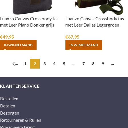
Luanzo Canvas Crossbody tas
Luanzo Canvas Crossbody tas
met Leer Plano Donker grijs
met Leer Dallas Legergroen
€
49,95
€
67,95
IN WINKELMAND
IN WINKELMAND
←
1
2
3
4
5
…
7
8
9
→
KLANTENSERVICE
Bestellen
Betalen
Bezorgen
Retourneren & Ruilen
Privacyverklaring