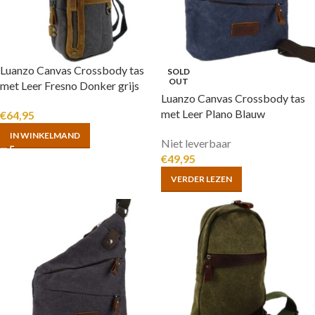
Luanzo Canvas Crossbody tas
SOLD
OUT
met Leer Fresno Donker grijs
Luanzo Canvas Crossbody tas
met Leer Plano Blauw
€
64,95
IN WINKELMAND
Niet leverbaar
€
49,95
VERDER LEZEN