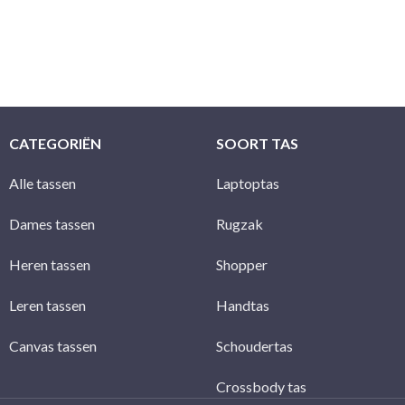
direct geïnformeerd da
in behandeling kunne
CATEGORIËN
SOORT TAS
Alle tassen
Laptoptas
Dames tassen
Rugzak
Heren tassen
Shopper
Leren tassen
Handtas
Canvas tassen
Schoudertas
Crossbody tas