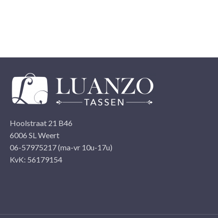
t je je bestelling hebt betaald, waardoor wij je bestelling snel
n nemen.
Hoolstraat 21 B46
6006 SL Weert
06-57975217 (ma-vr 10u-17u)
KvK: 56179154