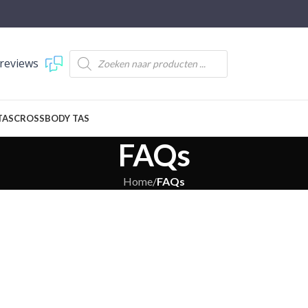
reviews
TAS
CROSSBODY TAS
FAQs
Home
/
FAQs
BETAAL INFOR
Welke mogelijkhede
g.
iDEAL/WERO