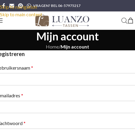
VRAGEN? BEL 06-57975217
Skip to navigation
Skip to main content
Mijn account
Home
/
Mijn account
egistreren
ebruikersnaam
*
-mailadres
*
achtwoord
*