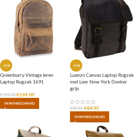
-15%
-15%
Greenburry Vintage leren
Luanzo Canvas Laptop Rugzak
Laptop Rugzak 1691
met Leer New York Donker
grijs
€
169,00
€
199,00
IN WINKELMAND
€
84,95
€
99,95
IN WINKELMAND