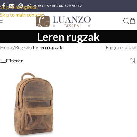
VRAGEN? BEL 06-57975217
Skip to navigation
Skip to main content
Leren rugzak
Home
/
Rugzak
/
Leren rugzak
Enige resultaat
Filteren