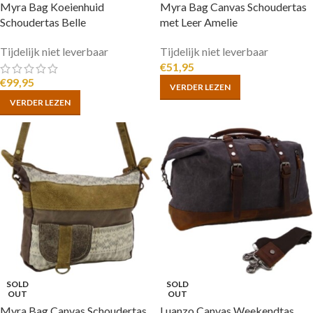
Myra Bag Koeienhuid
Myra Bag Canvas Schoudertas
Schoudertas Belle
met Leer Amelie
Tijdelijk niet leverbaar
Tijdelijk niet leverbaar
€
51,95
€
99,95
VERDER LEZEN
VERDER LEZEN
SOLD
SOLD
OUT
OUT
Myra Bag Canvas Schoudertas
Luanzo Canvas Weekendtas