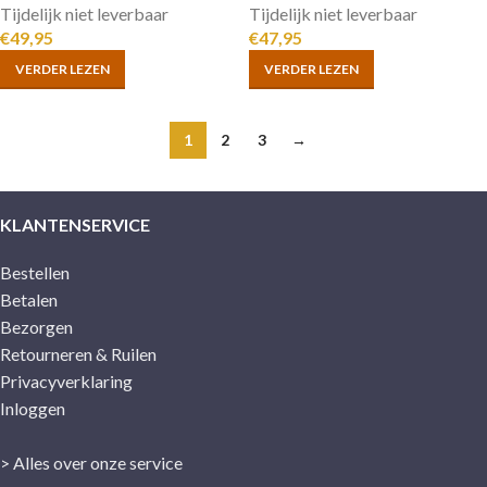
Tijdelijk niet leverbaar
Tijdelijk niet leverbaar
€
49,95
€
47,95
VERDER LEZEN
VERDER LEZEN
1
2
3
→
KLANTENSERVICE
Bestellen
Betalen
Bezorgen
Retourneren & Ruilen
Privacyverklaring
Inloggen
> Alles over onze service