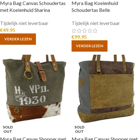
Myra Bag Canvas Schoudertas
Myra Bag Koeienhuid
met Koeienhuid Sharina
Schoudertas Belle
Tijdelijk niet leverbaar
Tijdelijk niet leverbaar
€
49,95
€
99,95
VERDER LEZEN
VERDER LEZEN
SOLD
SOLD
OUT
OUT
Myra Bag Canvas Shopper met
Myra Bag Canvas Shopper met