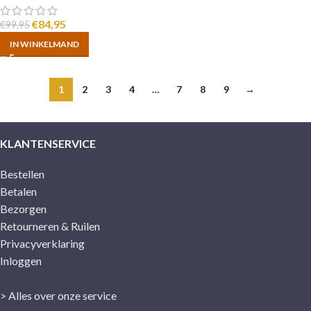
€
84,95
€
99,95
IN WINKELMAND
1
2
3
4
…
7
8
9
→
KLANTENSERVICE
Bestellen
Betalen
Bezorgen
Retourneren & Ruilen
Privacyverklaring
Inloggen
> Alles over onze service