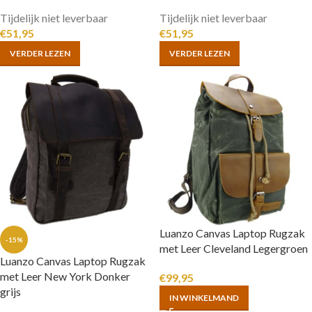
Tijdelijk niet leverbaar
Tijdelijk niet leverbaar
€
51,95
€
51,95
VERDER LEZEN
VERDER LEZEN
Luanzo Canvas Laptop Rugzak
-15%
met Leer Cleveland Legergroen
Luanzo Canvas Laptop Rugzak
met Leer New York Donker
€
99,95
grijs
IN WINKELMAND