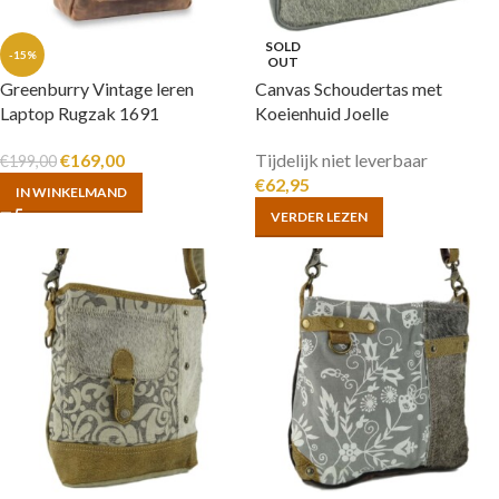
SOLD
-15%
OUT
Greenburry Vintage leren
Canvas Schoudertas met
Laptop Rugzak 1691
Koeienhuid Joelle
€
169,00
Tijdelijk niet leverbaar
€
199,00
€
62,95
IN WINKELMAND
VERDER LEZEN