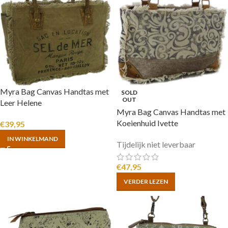
Myra Bag Canvas Handtas met
SOLD
OUT
Leer Helene
Myra Bag Canvas Handtas met
Koeienhuid Ivette
€
39,95
IN WINKELMAND
Tijdelijk niet leverbaar
€
47,95
VERDER LEZEN