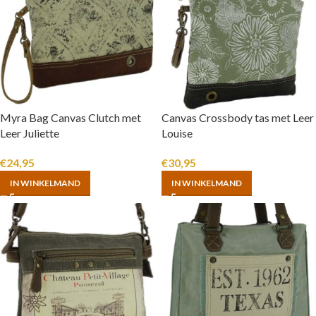
Myra Bag Canvas Clutch met
Canvas Crossbody tas met Leer
Leer Juliette
Louise
€
24,95
€
30,95
IN WINKELMAND
IN WINKELMAND