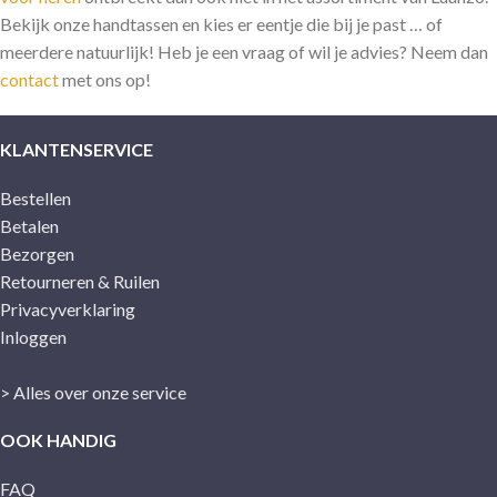
Bekijk onze handtassen en kies er eentje die bij je past … of
meerdere natuurlijk! Heb je een vraag of wil je advies? Neem dan
contact
met ons op!
KLANTENSERVICE
Bestellen
Betalen
Bezorgen
Retourneren & Ruilen
Privacyverklaring
Inloggen
> Alles over onze service
OOK HANDIG
FAQ