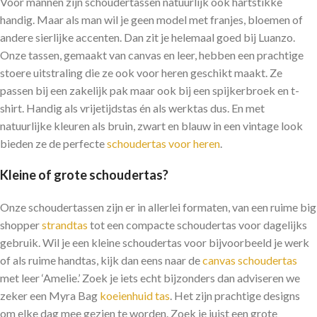
Voor mannen zijn schoudertassen natuurlijk ook hartstikke
handig. Maar als man wil je geen model met franjes, bloemen of
andere sierlijke accenten. Dan zit je helemaal goed bij Luanzo.
Onze tassen, gemaakt van canvas en leer, hebben een prachtige
stoere uitstraling die ze ook voor heren geschikt maakt. Ze
passen bij een zakelijk pak maar ook bij een spijkerbroek en t-
shirt. Handig als vrijetijdstas én als werktas dus. En met
natuurlijke kleuren als bruin, zwart en blauw in een vintage look
bieden ze de perfecte
schoudertas voor heren
.
Kleine of grote schoudertas?
Onze schoudertassen zijn er in allerlei formaten, van een ruime big
shopper
strandtas
tot een compacte schoudertas voor dagelijks
gebruik. Wil je een kleine schoudertas voor bijvoorbeeld je werk
of als ruime handtas, kijk dan eens naar de
canvas schoudertas
met leer ‘Amelie.’ Zoek je iets echt bijzonders dan adviseren we
zeker een Myra Bag
koeienhuid tas
. Het zijn prachtige designs
om elke dag mee gezien te worden. Zoek je juist een grote