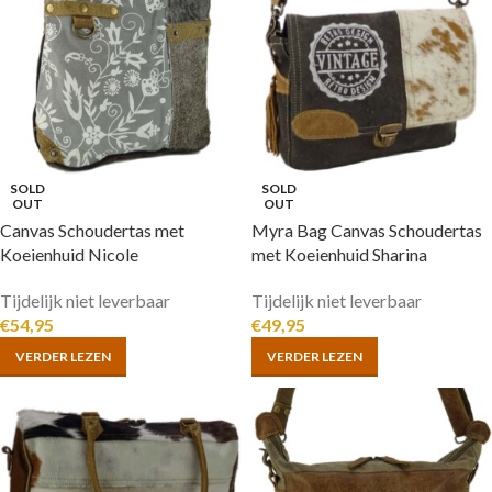
SOLD
SOLD
OUT
OUT
Canvas Schoudertas met
Myra Bag Canvas Schoudertas
Koeienhuid Nicole
met Koeienhuid Sharina
Tijdelijk niet leverbaar
Tijdelijk niet leverbaar
€
54,95
€
49,95
VERDER LEZEN
VERDER LEZEN