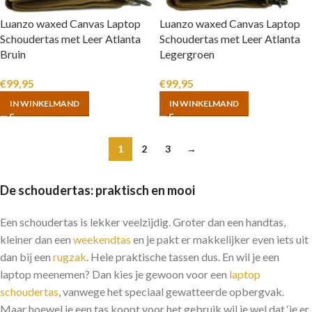
Luanzo waxed Canvas Laptop
Luanzo waxed Canvas Laptop
Schoudertas met Leer Atlanta
Schoudertas met Leer Atlanta
Bruin
Legergroen
€
99,95
€
99,95
IN WINKELMAND
IN WINKELMAND
1
2
3
→
De schoudertas: praktisch en mooi
Een schoudertas is lekker veelzijdig. Groter dan een handtas,
kleiner dan een
weekendtas
en je pakt er makkelijker even iets uit
dan bij een
rugzak
. Hele praktische tassen dus. En wil je een
laptop meenemen? Dan kies je gewoon voor een
laptop
schoudertas
, vanwege het speciaal gewatteerde opbergvak.
Maar hoewel je een tas koopt voor het gebruik wil je wel dat ‘ie er