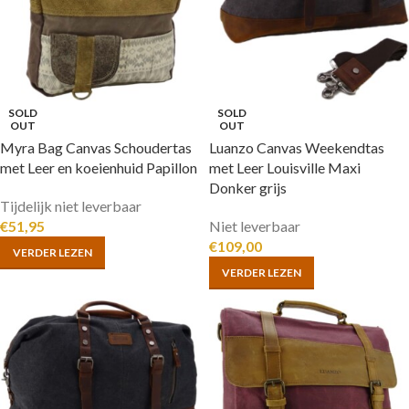
SOLD
SOLD
OUT
OUT
Myra Bag Canvas Schoudertas
Luanzo Canvas Weekendtas
met Leer en koeienhuid Papillon
met Leer Louisville Maxi
Donker grijs
Tijdelijk niet leverbaar
€
51,95
Niet leverbaar
€
109,00
VERDER LEZEN
VERDER LEZEN