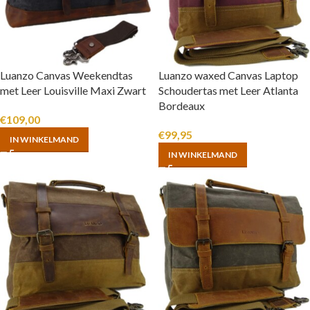
Luanzo Canvas Weekendtas
Luanzo waxed Canvas Laptop
met Leer Louisville Maxi Zwart
Schoudertas met Leer Atlanta
Bordeaux
€
109,00
€
99,95
IN WINKELMAND
IN WINKELMAND