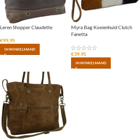
Leren Shopper Claudette
Myra Bag Koeienhuid Clutch
Fanetta
€
99,95
IN WINKELMAND
€
39,95
IN WINKELMAND