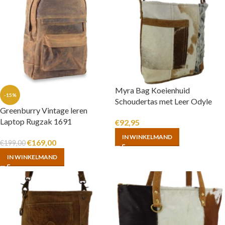
Myra Bag Koeienhuid
-15%
Schoudertas met Leer Odyle
Greenburry Vintage leren
Laptop Rugzak 1691
€
92,95
IN WINKELMAND
€
169,00
€
199,00
IN WINKELMAND