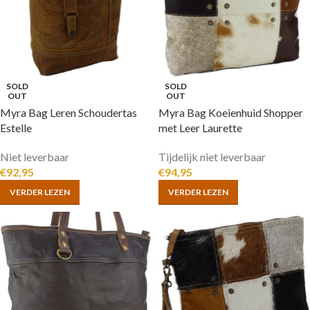
SOLD
SOLD
OUT
OUT
Myra Bag Leren Schoudertas
Myra Bag Koeienhuid Shopper
Estelle
met Leer Laurette
Niet leverbaar
Tijdelijk niet leverbaar
€
92,95
€
94,95
VERDER LEZEN
VERDER LEZEN