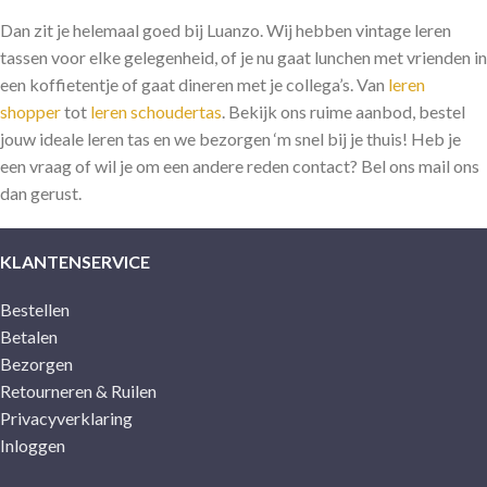
Dan zit je helemaal goed bij Luanzo. Wij hebben vintage leren
tassen voor elke gelegenheid, of je nu gaat lunchen met vrienden in
een koffietentje of gaat dineren met je collega’s. Van
leren
shopper
tot
leren schoudertas
. Bekijk ons ruime aanbod, bestel
jouw ideale leren tas en we bezorgen ‘m snel bij je thuis! Heb je
een vraag of wil je om een andere reden contact? Bel ons mail ons
dan gerust.
KLANTENSERVICE
Bestellen
Betalen
Bezorgen
Retourneren & Ruilen
Privacyverklaring
Inloggen