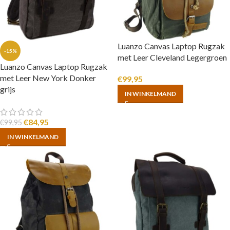
Luanzo Canvas Laptop Rugzak
-15%
met Leer Cleveland Legergroen
Luanzo Canvas Laptop Rugzak
met Leer New York Donker
€
99,95
grijs
IN WINKELMAND
€
84,95
€
99,95
IN WINKELMAND