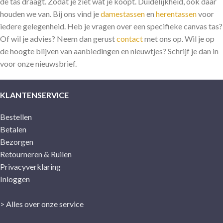
de tas draagt. Zodat je ziet wat je koopt. Duidelijkheid, ook daar
houden we van. Bij ons vind je
damestassen
en
herentassen
voor
iedere gelegenheid. Heb je vragen over een specifieke canvas tas?
Of wil je advies? Neem dan gerust
contact
met ons op. Wil je op
de hoogte blijven van aanbiedingen en nieuwtjes? Schrijf je dan in
voor onze nieuwsbrief.
KLANTENSERVICE
Bestellen
Betalen
Bezorgen
Retourneren & Ruilen
Privacyverklaring
Inloggen
> Alles over onze service