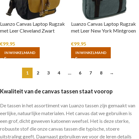
Luanzo Canvas Laptop Rugzak
Luanzo Canvas Laptop Rugzak
met Leer Cleveland Zwart
met Leer New York Mintgroen
€
99,95
€
99,95
IN WINKELMAND
IN WINKELMAND
1
2
3
4
…
6
7
8
→
Kwaliteit van de canvas tassen staat voorop
De tassen in het assortiment van Luanzo tassen zijn gemaakt van
eerlijke, natuurlijke materialen. Het canvas dat we gebruiken is
een grof, dicht geweven katoenen weefsel. Het is deze sterke,
robuuste stof die onze canvas tassen die typische, stoere
uitstraling geeft. Daarnaast gebruiken we voor de leren details