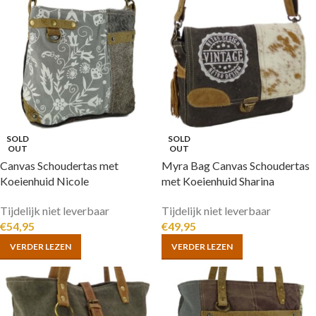
SOLD
SOLD
OUT
OUT
Canvas Schoudertas met
Myra Bag Canvas Schoudertas
Koeienhuid Nicole
met Koeienhuid Sharina
Tijdelijk niet leverbaar
Tijdelijk niet leverbaar
€
54,95
€
49,95
VERDER LEZEN
VERDER LEZEN