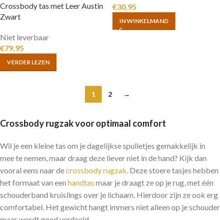
Crossbody tas met Leer Austin
€
30,95
Zwart
IN WINKELMAND
Niet leverbaar
€
79,95
VERDER LEZEN
1
2
→
Crossbody rugzak voor optimaal comfort
Wil je een kleine tas om je dagelijkse spulletjes gemakkelijk in
mee te nemen, maar draag deze liever niet in de hand? Kijk dan
vooral eens naar de
crossbody rugzak
. Deze stoere tasjes hebben
het formaat van een
handtas
maar je draagt ze op je rug, met één
schouderband kruislings over je lichaam. Hierdoor zijn ze ook erg
comfortabel. Het gewicht hangt immers niet alleen op je schouder
maar wordt goed verdeeld.