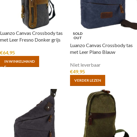
Luanzo Canvas Crossbody tas
SOLD
OUT
met Leer Fresno Donker grijs
Luanzo Canvas Crossbody tas
met Leer Plano Blauw
€
64,95
IN WINKELMAND
Niet leverbaar
€
49,95
VERDER LEZEN