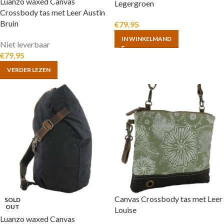
Luanzo waxed Canvas
Legergroen
Crossbody tas met Leer Austin
Bruin
€
79,95
IN WINKELMAND
Niet leverbaar
€
79,95
VERDER LEZEN
Canvas Crossbody tas met Leer
SOLD
OUT
Louise
Luanzo waxed Canvas