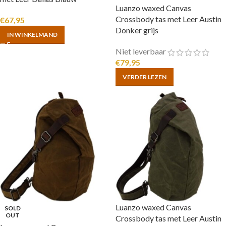
Luanzo waxed Canvas
Crossbody tas met Leer Austin
€
67,95
Donker grijs
IN WINKELMAND
Niet leverbaar
€
79,95
VERDER LEZEN
Luanzo waxed Canvas
SOLD
OUT
Crossbody tas met Leer Austin