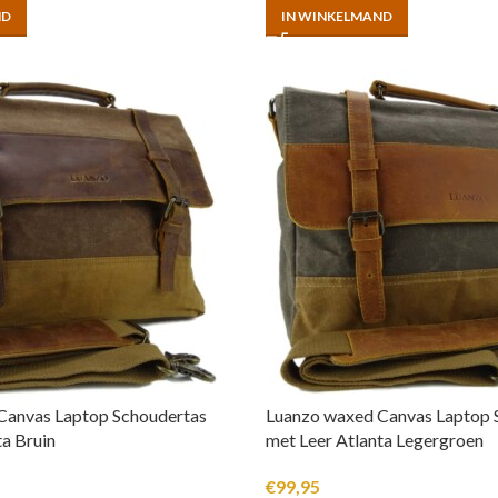
ND
IN WINKELMAND
Canvas Laptop Schoudertas
Luanzo waxed Canvas Laptop 
ta Bruin
met Leer Atlanta Legergroen
€
99,95