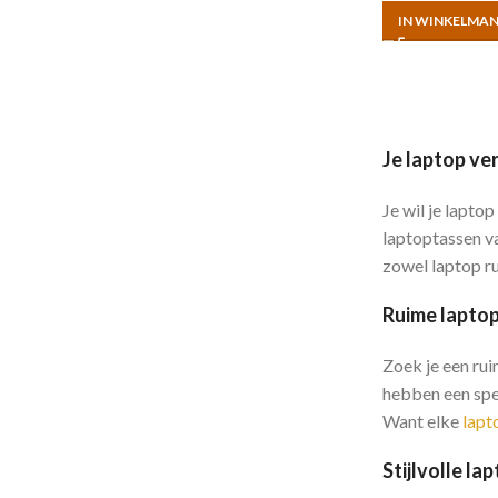
IN WINKELMA
Je laptop ver
Je wil je lapto
laptoptassen v
zowel laptop ru
Ruime lapto
Zoek je een rui
hebben een spec
Want elke
lapt
Stijlvolle l