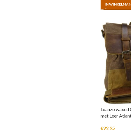
IN WINKELMA
Luanzo waxed 
met Leer Atlan
€
99,95