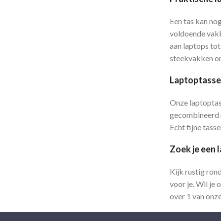
Een tas kan nog
voldoende vakk
aan laptops tot
steekvakken om 
Laptoptasse
Onze laptoptass
gecombineerd me
Echt fijne tass
Zoek je een l
Kijk rustig ron
voor je. Wil je
over 1 van onz