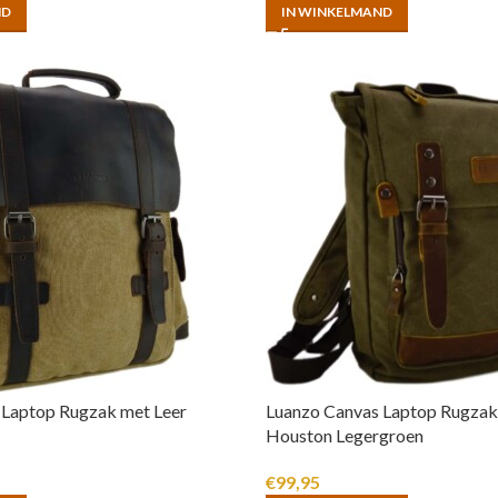
ND
IN WINKELMAND
 Laptop Rugzak met Leer
Luanzo Canvas Laptop Rugzak
Houston Legergroen
€
99,95