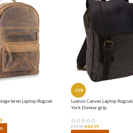
-15%
tage leren Laptop Rugzak
Luanzo Canvas Laptop Rugzak
York Donker grijs
0
€
84,95
€
99,95
ND