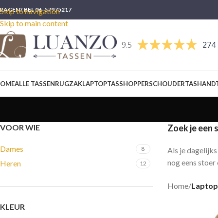
RAGEN? BEL 06-57975217
Skip to navigation
Skip to main content
9.5
274 
OME
ALLE TASSEN
RUGZAK
LAPTOPTAS
SHOPPER
SCHOUDERTAS
HAND
VOOR WIE
Zoek je een 
Dames
8
Als je dagelijk
nog eens stoer 
Heren
12
Home
/
Laptop
KLEUR