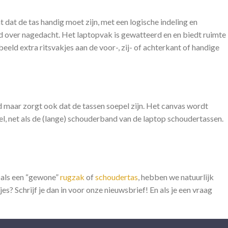
t dat de tas handig moet zijn, met een logische indeling en
d over nagedacht. Het laptopvak is gewatteerd en en biedt ruimte
beeld extra ritsvakjes aan de voor-, zij- of achterkant of handige
 maar zorgt ook dat de tassen soepel zijn. Het canvas wordt
l, net als de (lange) schouderband van de laptop schoudertassen.
zoals een “gewone”
rugzak
of
schoudertas
, hebben we natuurlijk
es? Schrijf je dan in voor onze nieuwsbrief! En als je een vraag