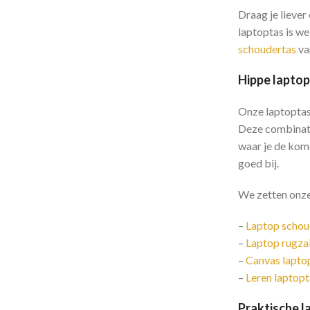
Draag je liever
laptoptas is we
schoudertas
van
Hippe laptop
Onze laptoptas
Deze combinatie
waar je de kome
goed bij.
We zetten onze 
–
Laptop schou
–
Laptop rugza
–
Canvas lapto
–
Leren laptopt
Praktische l