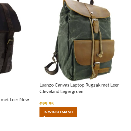
Luanzo Canvas Laptop Rugzak met Leer
Cleveland Legergroen
 met Leer New
€
99,95
IN WINKELMAND