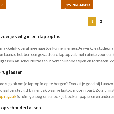
ND
IN WINKELMAND
1
2
→
voer je veilig in een laptoptas
p makkelijk overal mee naartoe kunnen nemen. Je werk, je studie, na
an Luanzo hebben een gewatteerd laptopvak met ruimte voor een ta
gtassen als schoudertassen in verschillende stijlen en formaten. Zo 
p rugtassen
me rugzak om je laptop in op te bergen? Dan zit je goed bij Luanz
iaal verstevigd binnenvak waar je laptop mooi in past. Zo zit hij 
op rugzak
is ruim genoeg om er ook je boeken, papieren en andere 
aptop schoudertassen