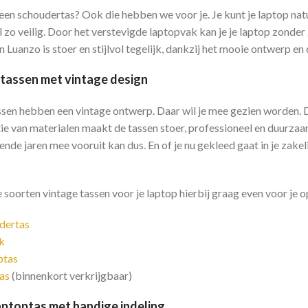
 een schoudertas? Ook die hebben we voor je. Je kunt je laptop nat
l zo veilig. Door het verstevigde laptopvak kan je je laptop zond
 Luanzo is stoer en stijlvol tegelijk, dankzij het mooie ontwerp en
tassen met vintage design
sen hebben een vintage ontwerp. Daar wil je mee gezien worden. 
 van materialen maakt de tassen stoer, professioneel en duurzaam. E
nde jaren mee vooruit kan dus. En of je nu gekleed gaat in je zakelij
soorten vintage tassen voor je laptop hierbij graag even voor je op 
dertas
k
ptas
as
(binnenkort verkrijgbaar)
aptoptas met handige indeling