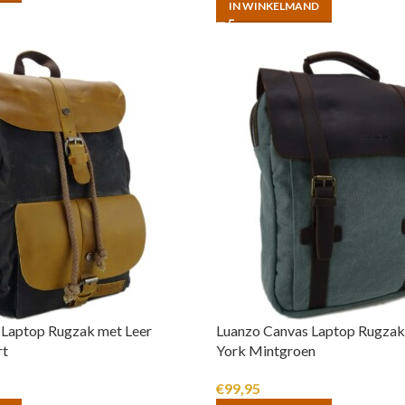
IN WINKELMAND
 Laptop Rugzak met Leer
Luanzo Canvas Laptop Rugzak
rt
York Mintgroen
€
99,95