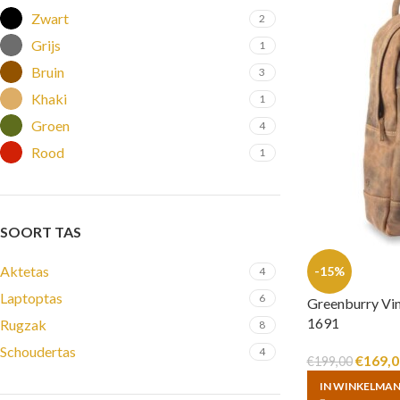
Zwart
2
Grijs
1
Bruin
3
Khaki
1
Groen
4
Rood
1
SOORT TAS
Aktetas
-15%
4
Laptoptas
6
Greenburry Vin
1691
Rugzak
8
Schoudertas
4
€
169,0
€
199,00
IN WINKELMA