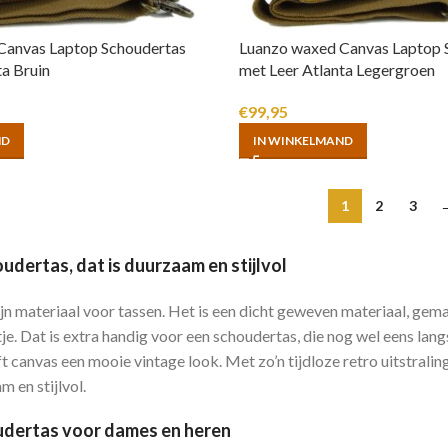
Canvas Laptop Schoudertas
Luanzo waxed Canvas Laptop 
ta Bruin
met Leer Atlanta Legergroen
€
99,95
ND
IN WINKELMAND
1
2
3
udertas, dat is duurzaam en stijlvol
ijn materiaal voor tassen. Het is een dicht geweven materiaal, gema
je. Dat is extra handig voor een schoudertas, die nog wel eens lang
 canvas een mooie vintage look. Met zo’n tijdloze retro uitstraling 
m en stijlvol.
udertas voor dames en heren