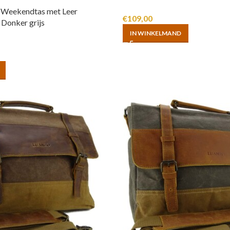
 Weekendtas met Leer
€
109,00
 Donker grijs
IN WINKELMAND