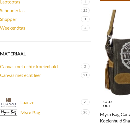
Laptoptas
4
Schoudertas
25
Shopper
1
Weekendtas
4
MATERIAAL
Canvas met echte koeienhuid
5
Canvas met echt leer
21
Luanzo
SOLD
6
OUT
Myra Bag
20
Myra Bag Canv
Koeienhuid Sha