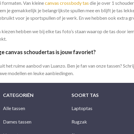
ei formaten. Van kleine
canvas crossbody tas
die je over 1 schouder
m je gemakkelijk je belangrijkste spullen mee en blijft je tas lekke
bruikt voor je sportspullen of je werk. En we hebben ook extra g
 kiezen hebben we bij elke tas foto’s staan waarop de tas door iem
ekt.
e canvas schoudertas is jouw favoriet?
it het ruime aanbod van Luanzo. Ben je fan van onze tassen? Schrijf
uwe modellen en leuke aanbiedingen.
CATEGORIËN
SOORT TAS
Alle tassen
Laptoptas
Dames tassen
Rugzak