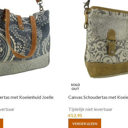
SOLD
OUT
rtas met Koeienhuid Joelle
Canvas Schoudertas met Koei
everbaar
Tijdelijk niet leverbaar
€
52,95
VERDER LEZEN