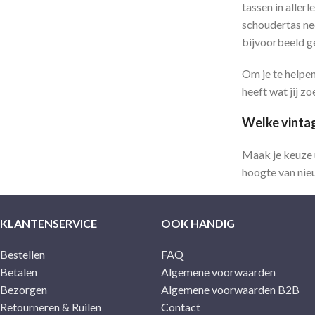
tassen in allerl
schoudertas nee
bijvoorbeeld ge
Om je te helpen
heeft wat jij zo
Welke vintag
Maak je keuze u
hoogte van nie
KLANTENSERVICE
OOK HANDIG
Bestellen
FAQ
Betalen
Algemene voorwaarden
Bezorgen
Algemene voorwaarden B2B
Retourneren & Ruilen
Contact