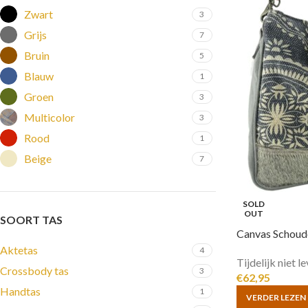
Zwart
3
Grijs
7
Bruin
5
Blauw
1
Groen
3
Multicolor
3
Rood
1
Beige
7
SOLD
OUT
SOORT TAS
Canvas Schoude
Aktetas
4
Tijdelijk niet l
Crossbody tas
3
€
62,95
Handtas
1
VERDER LEZEN