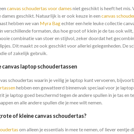
 een
canvas schoudertas voor dames
niet geschikt is heeft het mis.
e dames geschikt. Natuurlijk is er ook keuze in een
canvas schouder
aast hebben we van
Myra Bag
echter een hele leuke collectie can
n verschillende formaten, dus hoe groot of klein je de tas ook wilt,
ooie combinatie van stoer en stijlvol, zeker doordat het gecombin
slipjes. Dit maakt ze ook geschikt voor allerlei gelegenheden. De 
die of zakelijk gebruik.
e canvas laptop schoudertassen
vas schoudertas waarin je veilig je laptop kunt vervoeren, bijvoo
rtassen
hebben een gewatteerd binnenvak speciaal voor je laptop. 
 zit je laptop goed beschermd tegen de andere spullen in je tas en t
ppen en alle andere spullen die je mee wilt nemen.
grote of kleine canvas schoudertas?
oudertas
om alleen je essentials in mee te nemen, of liever eentje