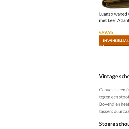
Luanzo waxed 
met Leer Atlan
€
99,95
IN WINKELMA
Vintage scho
Canvas is een f
tegen een stoot
Bovendien heeft
tassen: duurzaa
Stoere scho