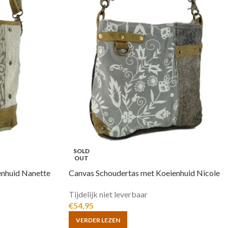
SOLD
OUT
enhuid Nanette
Canvas Schoudertas met Koeienhuid Nicole
Tijdelijk niet leverbaar
€
54,95
VERDER LEZEN