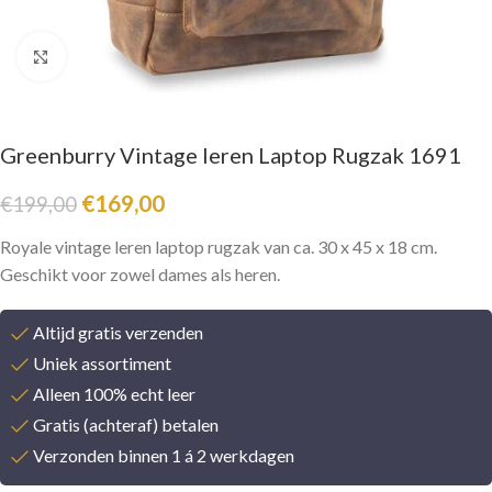
Click to enlarge
Greenburry Vintage leren Laptop Rugzak 1691
€
169,00
€
199,00
Royale vintage leren laptop rugzak van ca. 30 x 45 x 18 cm.
Geschikt voor zowel dames als heren.
Altijd gratis verzenden
Uniek assortiment
Alleen 100% echt leer
Gratis (achteraf) betalen
Verzonden binnen 1 á 2 werkdagen