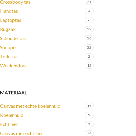
Crossbody tas
21
Handtas
4
Laptoptas
6
Rugzak
29
Schoudertas
36
Shopper
22
Toilettas
2
Weekendtas
12
MATERIAAL
Canvas met echte koeienhuid
15
Koeienhuid
5
Echt leer
3
Canvas met echt leer
74