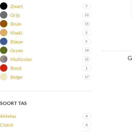
Zwart
7
Grijs
23
Bruin
15
Khaki
3
Blauw
5
Groen
19
G
Multicolor
12
Rood
1
Beige
17
SOORT TAS
Aktetas
4
Clutch
4