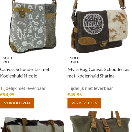
SOLD
SOLD
OUT
OUT
Canvas Schoudertas met
Myra Bag Canvas Schoudertas
Koeienhuid Nicole
met Koeienhuid Sharina
Tijdelijk niet leverbaar
Tijdelijk niet leverbaar
€
54,95
€
49,95
VERDER LEZEN
VERDER LEZEN