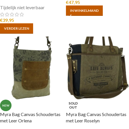
€
47,95
Tijdelijk niet leverbaar
IN WINKELMAND
€
39,95
VERDER LEZEN
SOLD
NEW
OUT
Myra Bag Canvas Schoudertas
Myra Bag Canvas Schoudertas
met Leer Orlena
met Leer Roselyn