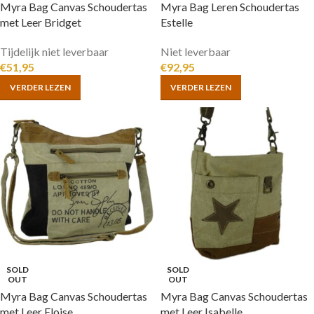
Myra Bag Canvas Schoudertas
Myra Bag Leren Schoudertas
met Leer Bridget
Estelle
Tijdelijk niet leverbaar
Niet leverbaar
€
51,95
€
92,95
VERDER LEZEN
VERDER LEZEN
SOLD
SOLD
OUT
OUT
Myra Bag Canvas Schoudertas
Myra Bag Canvas Schoudertas
met Leer Eloise
met Leer Isabelle