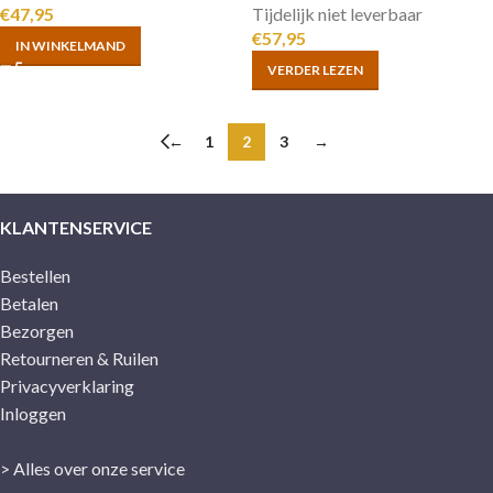
€
47,95
Tijdelijk niet leverbaar
€
57,95
IN WINKELMAND
VERDER LEZEN
←
1
2
3
→
KLANTENSERVICE
Bestellen
Betalen
Bezorgen
Retourneren & Ruilen
Privacyverklaring
Inloggen
> Alles over onze service