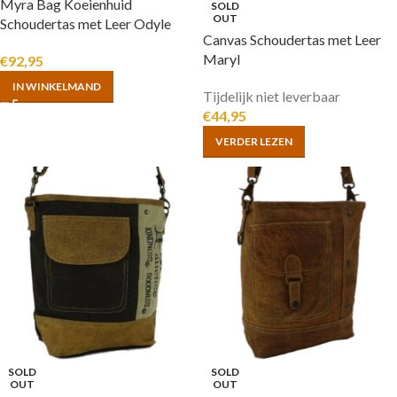
Myra Bag Koeienhuid
SOLD
OUT
Schoudertas met Leer Odyle
Canvas Schoudertas met Leer
Maryl
€
92,95
IN WINKELMAND
Tijdelijk niet leverbaar
€
44,95
VERDER LEZEN
SOLD
SOLD
OUT
OUT