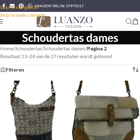
VRAGEN? BEL 06-57975217
Skip to navigation
Skip to main content
Schoudertas dames
Home
/
Schoudertas
/
Schoudertas dames
/
Pagina 2
Resultaat 13–24 van de 27 resultaten wordt getoond
Filteren