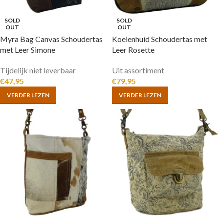
SOLD
SOLD
OUT
OUT
Myra Bag Canvas Schoudertas
Koeienhuid Schoudertas met
met Leer Simone
Leer Rosette
Tijdelijk niet leverbaar
Uit assortiment
€
47,95
€
79,95
VERDER LEZEN
VERDER LEZEN