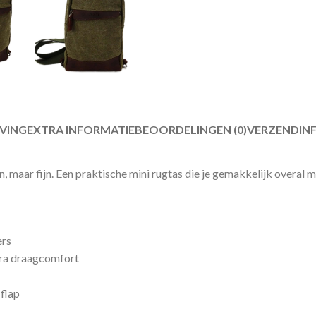
JVING
EXTRA INFORMATIE
BEOORDELINGEN (0)
VERZENDIN
n, maar fijn. Een praktische mini rugtas die je gemakkelijk overal
ers
tra draagcomfort
 flap