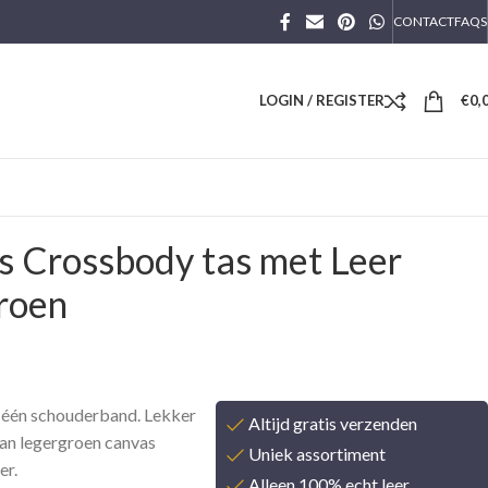
CONTACT
FAQS
LOGIN / REGISTER
€
0,
 Crossbody tas met Leer
roen
 één schouderband. Lekker
Altijd gratis verzenden
 Van legergroen canvas
Uniek assortiment
er.
Alleen 100% echt leer