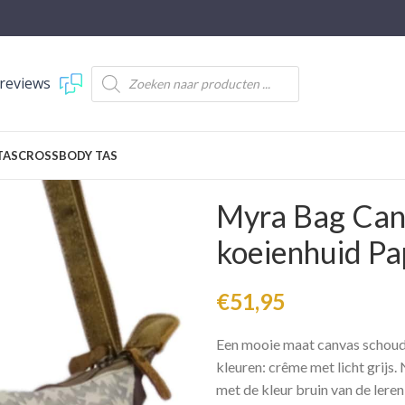
reviews
TAS
CROSSBODY TAS
Myra Bag Can
koeienhuid Pa
€
51,95
Een mooie maat canvas schouder
kleuren: crême met licht grijs
met de kleur bruin van de leren