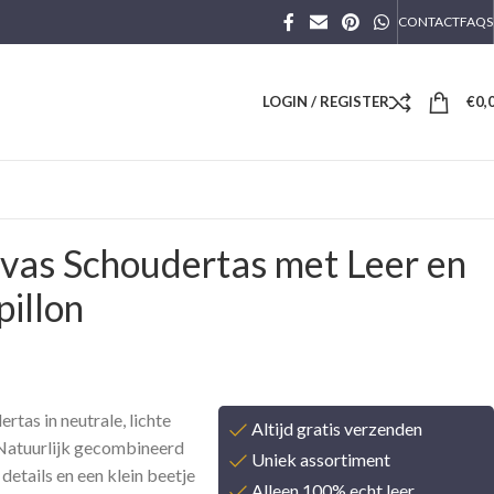
CONTACT
FAQS
LOGIN / REGISTER
€
0,
vas Schoudertas met Leer en
pillon
tas in neutrale, lichte
Altijd gratis verzenden
. Natuurlijk gecombineerd
Uniek assortiment
 details en een klein beetje
Alleen 100% echt leer