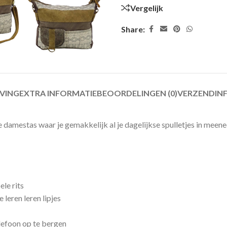
Vergelijk
Share:
JVING
EXTRA INFORMATIE
BEOORDELINGEN (0)
VERZENDIN
e damestas waar je gemakkelijk al je dagelijkse spulletjes in meen
le rits
 leren leren lipjes
elefoon op te bergen