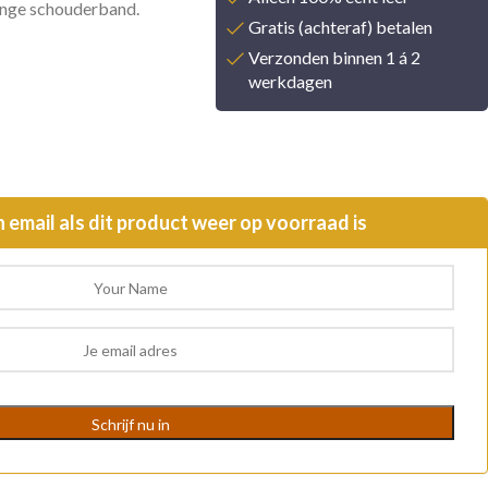
ange schouderband.
Gratis (achteraf) betalen
Verzonden binnen 1 á 2
werkdagen
n email als dit product weer op voorraad is