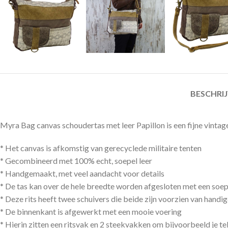
BESCHRI
Myra Bag canvas schoudertas met leer Papillon is een fijne vintag
* Het canvas is afkomstig van gerecyclede militaire tenten
* Gecombineerd met 100% echt, soepel leer
* Handgemaakt, met veel aandacht voor details
* De tas kan over de hele breedte worden afgesloten met een soepe
* Deze rits heeft twee schuivers die beide zijn voorzien van handige
* De binnenkant is afgewerkt met een mooie voering
* Hierin zitten een ritsvak en 2 steekvakken om bijvoorbeeld je t