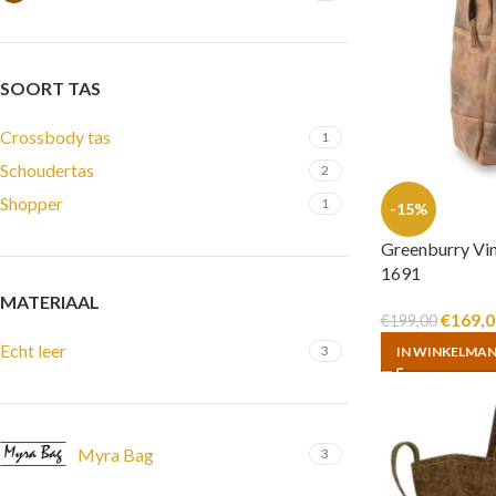
SOORT TAS
Crossbody tas
1
Schoudertas
2
Shopper
1
-15%
Greenburry Vin
1691
MATERIAAL
€
169,0
€
199,00
Echt leer
3
IN WINKELMA
Myra Bag
3