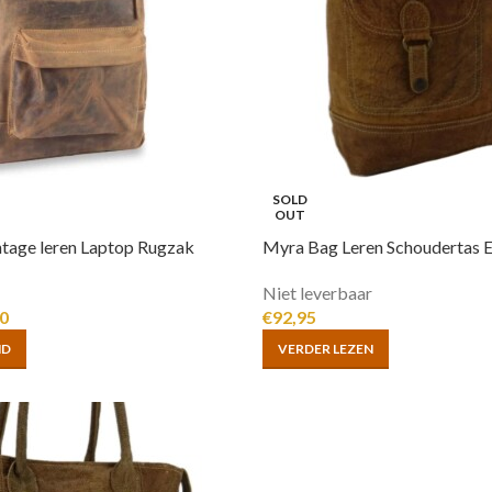
SOLD
OUT
tage leren Laptop Rugzak
Myra Bag Leren Schoudertas E
Niet leverbaar
0
€
92,95
ND
VERDER LEZEN