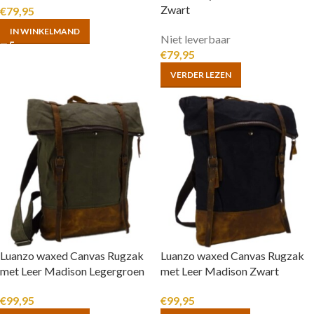
Zwart
€
79,95
IN WINKELMAND
Niet leverbaar
€
79,95
VERDER LEZEN
Luanzo waxed Canvas Rugzak
Luanzo waxed Canvas Rugzak
met Leer Madison Legergroen
met Leer Madison Zwart
€
99,95
€
99,95