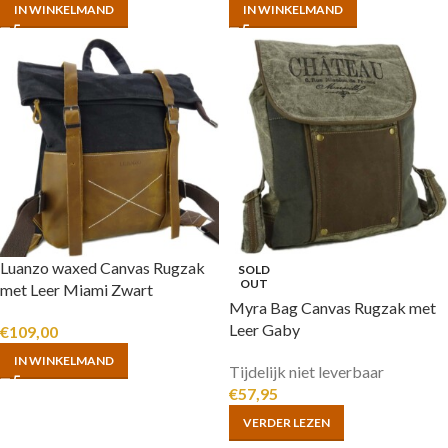
IN WINKELMAND
IN WINKELMAND
Luanzo waxed Canvas Rugzak
SOLD
OUT
met Leer Miami Zwart
Myra Bag Canvas Rugzak met
Leer Gaby
€
109,00
IN WINKELMAND
Tijdelijk niet leverbaar
€
57,95
VERDER LEZEN