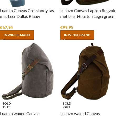
Luanzo Canvas Crossbody tas
Luanzo Canvas Laptop Rugzak
met Leer Dallas Blauw
met Leer Houston Legergroen
€
67,95
€
99,95
IN WINKELMAND
IN WINKELMAND
SOLD
SOLD
OUT
OUT
Luanzo waxed Canvas
Luanzo waxed Canvas