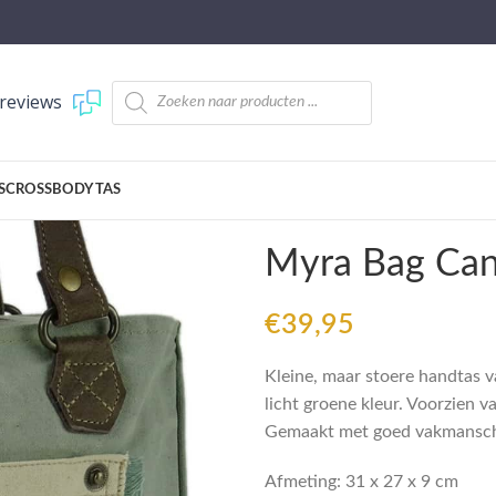
reviews
S
CROSSBODY TAS
Myra Bag Can
€
39,95
Kleine, maar stoere handtas v
licht groene kleur. Voorzien v
Gemaakt met goed vakmansc
Afmeting: 31 x 27 x 9 cm