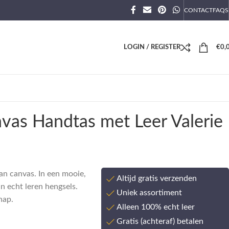
CONTACT
FAQS
LOGIN / REGISTER
€
0,
vas Handtas met Leer Valerie
an canvas. In een mooie,
Altijd gratis verzenden
an echt leren hengsels.
Uniek assortiment
hap.
Alleen 100% echt leer
Gratis (achteraf) betalen