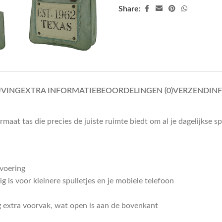
Share:
JVING
EXTRA INFORMATIE
BEOORDELINGEN (0)
VERZENDIN
maat tas die precies de juiste ruimte biedt om al je dagelijkse s
voering
g is voor kleinere spulletjes en je mobiele telefoon
g extra voorvak, wat open is aan de bovenkant