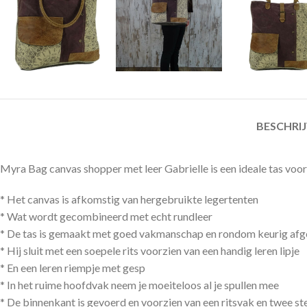
BESCHRI
Myra Bag canvas shopper met leer Gabrielle is een ideale tas voor
* Het canvas is afkomstig van hergebruikte legertenten
* Wat wordt gecombineerd met echt rundleer
* De tas is gemaakt met goed vakmanschap en rondom keurig afg
* Hij sluit met een soepele rits voorzien van een handig leren lipje
* En een leren riempje met gesp
* In het ruime hoofdvak neem je moeiteloos al je spullen mee
* De binnenkant is gevoerd en voorzien van een ritsvak en twee st