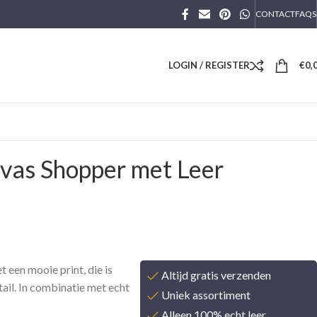
CONTACT
FAQS
LOGIN / REGISTER
€
0,
vas Shopper met Leer
 een mooie print, die is
Altijd gratis verzenden
ail. In combinatie met echt
Uniek assortiment
Alleen 100% echt leer