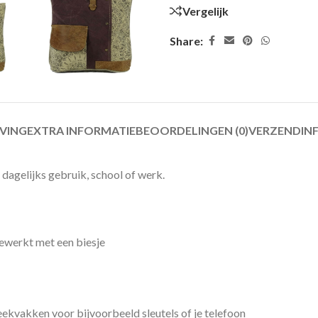
Vergelijk
Share:
JVING
EXTRA INFORMATIE
BEOORDELINGEN (0)
VERZENDIN
 dagelijks gebruik, school of werk.
ewerkt met een biesje
eekvakken voor bijvoorbeeld sleutels of je telefoon