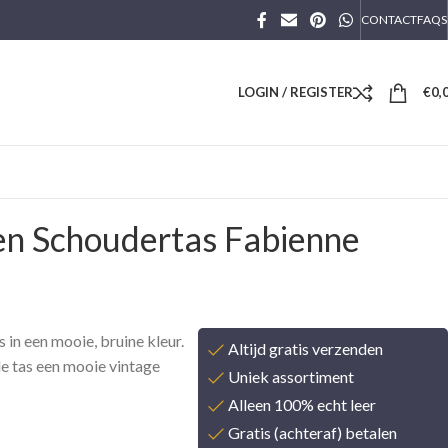
CONTACT
FAQS
LOGIN / REGISTER
€
0,
en Schoudertas Fabienne
s in een mooie, bruine kleur.
Altijd gratis verzenden
e tas een mooie vintage
Uniek assortiment
Alleen 100% echt leer
Gratis (achteraf) betalen