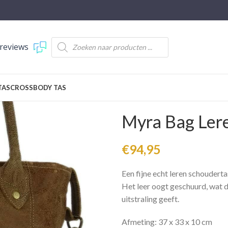
reviews
TAS
CROSSBODY TAS
Myra Bag Ler
€
94,95
Een fijne echt leren schouderta
Het leer oogt geschuurd, wat d
uitstraling geeft.
Afmeting: 37 x 33 x 10 cm