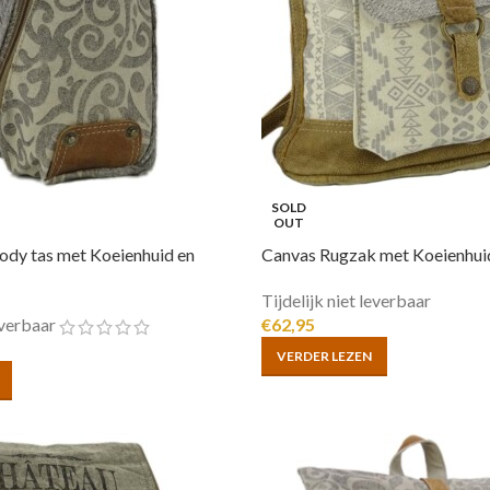
SOLD
OUT
dy tas met Koeienhuid en
Canvas Rugzak met Koeienhui
Tijdelijk niet leverbaar
leverbaar
€
62,95
VERDER LEZEN