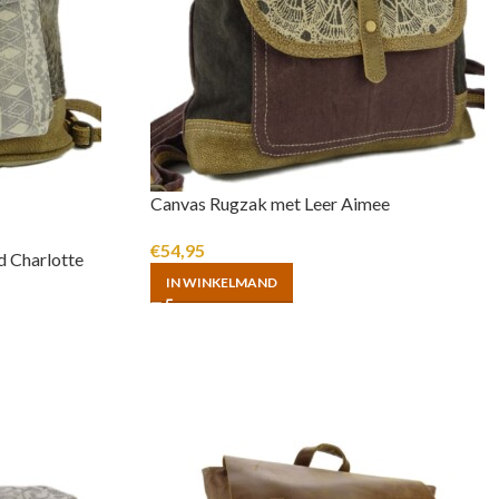
Canvas Rugzak met Leer Aimee
€
54,95
d Charlotte
IN WINKELMAND