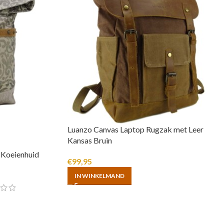
Luanzo Canvas Laptop Rugzak met Leer
Kansas Bruin
 Koeienhuid
€
99,95
IN WINKELMAND