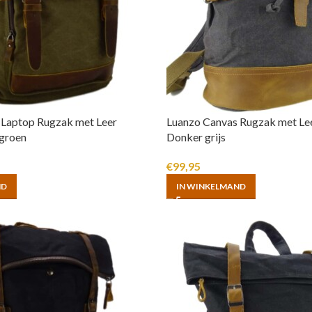
 Laptop Rugzak met Leer
Luanzo Canvas Rugzak met Lee
groen
Donker grijs
€
99,95
ND
IN WINKELMAND