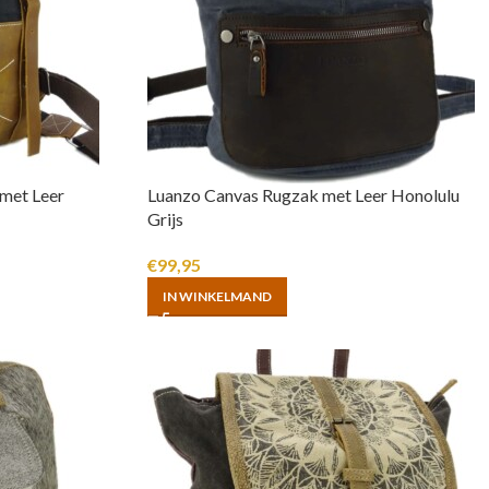
met Leer
Luanzo Canvas Rugzak met Leer Honolulu
Grijs
€
99,95
IN WINKELMAND