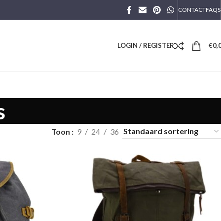
CONTACT
FAQS
LOGIN / REGISTER
€
0,
s
Toon
9
24
36