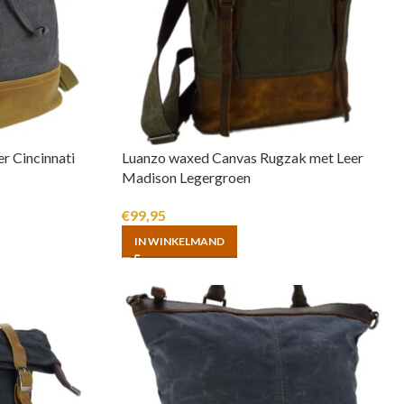
r Cincinnati
Luanzo waxed Canvas Rugzak met Leer
Madison Legergroen
€
99,95
IN WINKELMAND