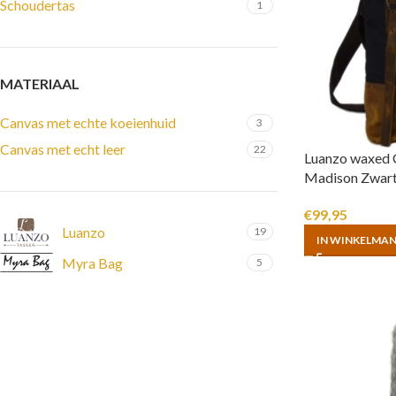
Schoudertas
1
MATERIAAL
Canvas met echte koeienhuid
3
Canvas met echt leer
22
Luanzo waxed 
Madison Zwar
€
99,95
Luanzo
19
IN WINKELMA
Myra Bag
5