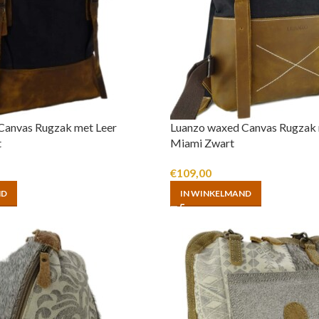
Canvas Rugzak met Leer
Luanzo waxed Canvas Rugzak 
t
Miami Zwart
€
109,00
ND
IN WINKELMAND