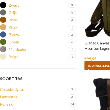
Zwart
3
Grijs
8
Bruin
3
Khaki
1
Blauw
2
Groen
6
Luanzo Canvas
Houston Leger
Multicolor
1
Beige
1
€
99,95
IN WINKELMA
SOORT TAS
Crossbody tas
5
Laptoptas
2
Rugzak
24