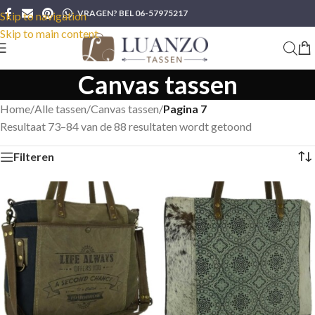
VRAGEN? BEL 06-57975217
Skip to navigation
Skip to main content
Canvas tassen
Home
/
Alle tassen
/
Canvas tassen
/
Pagina 7
Resultaat 73–84 van de 88 resultaten wordt getoond
Filteren