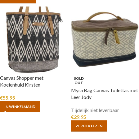
Canvas Shopper met
SOLD
OUT
Koeienhuid Kirsten
Myra Bag Canvas Toilettas met
Leer Jody
€
55,95
IN WINKELMAND
Tijdelijk niet leverbaar
€
29,95
VERDER LEZEN