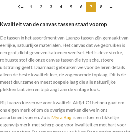
←
1
2
3
4
5
6
7
8
→
Kwaliteit van de canvas tassen staat voorop
De tassen in het assortiment van Luanzo tassen zijn gemaakt van
eerlijke, natuurlijke materialen. Het canvas dat we gebruiken is
een grof, dicht geweven katoenen weefsel. Het is deze sterke,
robuuste stof die onze canvas tassen die typische, stoere
uitstraling geeft. Daarnaast gebruiken we voor de leren details
alleen de beste kwaliteit leer, de zogenoemde toplaag. Dit is de
meest duurzame en meest soepele laag die alle natuurlijke
plekken laat zien en bijdraagt aan de vintage look.
Bij Luanzo kiezen we voor kwaliteit. Altijd. Of het nou gaat om
ons eigen merk of om de overige merken die we in ons
assortiment voeren. Zo is
Myra Bag
is een stoer en tikkeltje
eigenwijs merk, met scherp oog voor kwaliteit en met hart voor
mens en natuur. De canvas tassen van Myra Bag worden gemaakt